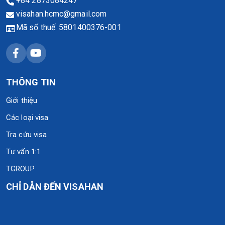
+84 2873084247
visahan.hcmc@gmail.com
Mã số thuế: 5801400376-001
THÔNG TIN
Giới thiệu
Các loại visa
Tra cứu visa
Tư vấn 1:1
TGROUP
CHỈ DẪN ĐẾN VISAHAN