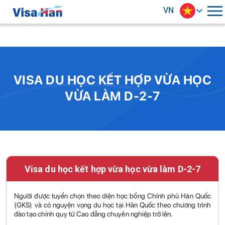
VN
VISA DU HỌC KẾT HỢP VỪA HỌC
VỪA LÀM D-2-7
Visa du học kết hợp vừa học vừa làm D-2-7
Người được tuyển chọn theo diện học bổng Chính phủ Hàn Quốc
(GKS) và có nguyện vọng du học tại Hàn Quốc theo chương trình
đào tạo chính quy từ Cao đẳng chuyên nghiệp trở lên.