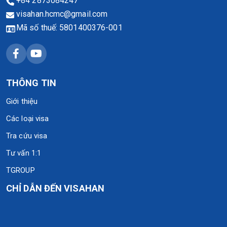
+84 2873084247
visahan.hcmc@gmail.com
Mã số thuế: 5801400376-001
THÔNG TIN
Giới thiệu
Các loại visa
Tra cứu visa
Tư vấn 1:1
TGROUP
CHỈ DẪN ĐẾN VISAHAN