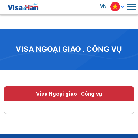
VN
VISA NGOẠI GIAO . CÔNG VỤ
Visa Ngoại giao . Công vụ