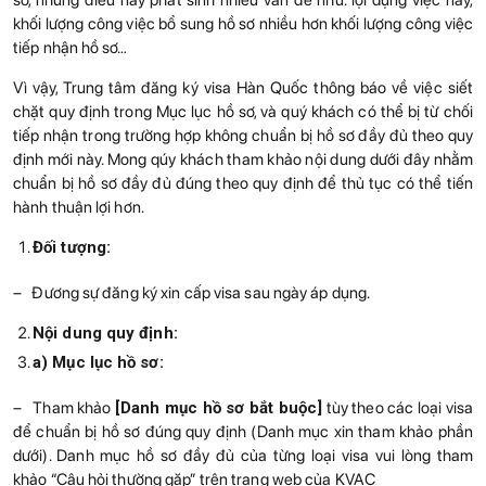
sơ, nhưng điều này phát sinh nhiều vấn đề như: lợi dụng việc này,
khối lượng công việc bổ sung hồ sơ nhiều hơn khối lượng công việc
tiếp nhận hồ sơ…
Vì vậy, Trung tâm đăng ký visa Hàn Quốc thông báo về việc siết
chặt quy định trong Mục lục hồ sơ, và quý khách có thể bị từ chối
tiếp nhận trong trường hợp không chuẩn bị hồ sơ đầy đủ theo quy
định mới này. Mong qúy khách tham khảo nội dung dưới đây nhằm
chuẩn bị hồ sơ đầy đủ đúng theo quy định để thủ tục có thể tiến
hành thuận lợi hơn.
Đối tượng:
– Đương sự đăng ký xin cấp visa sau ngày áp dụng.
Nội dung quy định:
a) Mục lục hồ sơ:
– Tham khảo
[Danh mục hồ sơ bắt buộc]
tùy theo các loại visa
để chuẩn bị hồ sơ đúng quy định (Danh mục xin tham khảo phần
dưới). Danh mục hồ sơ đầy đủ của từng loại visa vui lòng tham
khảo “Câu hỏi thường gặp” trên trang web của KVAC