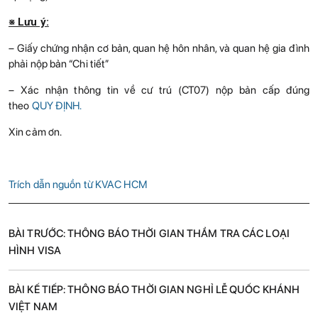
※ Lưu ý:
– Giấy chứng nhận cơ bản, quan hệ hôn nhân, và quan hệ gia đình
phải nộp bản “Chi tiết”
– Xác nhận thông tin về cư trú (CT07) nộp bản cấp đúng
theo
QUY ĐỊNH.
Xin cảm ơn.
Trích dẫn nguồn từ KVAC HCM
Post
BÀI TRƯỚC: THÔNG BÁO THỜI GIAN THẨM TRA CÁC LOẠI
navigation
HÌNH VISA
BÀI KẾ TIẾP: THÔNG BÁO THỜI GIAN NGHỈ LỄ QUỐC KHÁNH
VIỆT NAM