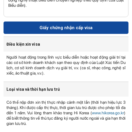
động nghệ thuật biểu diễn chuyên nghiệp theo quy định của Luật
Biểu diễn).
Giấy chứng nhận cấp visa
Điều kiện xin visa
Người hoạt động trong lĩnh vực biểu diễn hoặc hoạt động giải trí tại
các cơ sở kinh doanh khách sạn theo quy định của Luật Xúc tiến Du
lịch, cơ sở kinh doanh dịch vụ giải trí, v.v. (ca sĩ, nhạc công, nghệ sĩ
xiếc, ảo thuật gia, v.v.).
Loại visa và thời hạn lưu trú
Có thể nộp đơn xin thị thực nhập cảnh một lần (thời hạn hiệu lực 3
tháng). Khi được cấp thị thực, thời gian lưu trú được cho phép tối đa
đến 1 năm. Vui lòng tham khảo trang Hi Korea (
www.hikorea.go.kr
)
để biết thông tin về thủ tục đăng ký người nước ngoài và gia hạn thời
gian lưu trú.