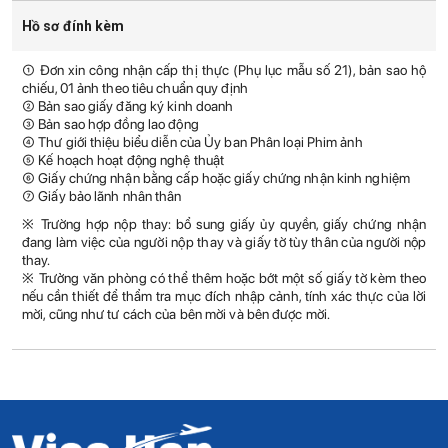
Hồ sơ đính kèm
① Đơn xin công nhận cấp thị thực (Phụ lục mẫu số 21), bản sao hộ
chiếu, 01 ảnh theo tiêu chuẩn quy định
② Bản sao giấy đăng ký kinh doanh
③ Bản sao hợp đồng lao động
④ Thư giới thiệu biểu diễn của Ủy ban Phân loại Phim ảnh
⑤ Kế hoạch hoạt động nghệ thuật
⑥ Giấy chứng nhận bằng cấp hoặc giấy chứng nhận kinh nghiệm
⑦ Giấy bảo lãnh nhân thân
※ Trường hợp nộp thay: bổ sung giấy ủy quyền, giấy chứng nhận
đang làm việc của người nộp thay và giấy tờ tùy thân của người nộp
thay.
※ Trưởng văn phòng có thể thêm hoặc bớt một số giấy tờ kèm theo
nếu cần thiết để thẩm tra mục đích nhập cảnh, tính xác thực của lời
mời, cũng như tư cách của bên mời và bên được mời.